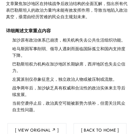
文章聚焦加沙地区在持续战争后政治结构的全面瓦解，指出所有代
表巴勒斯坦人的政治力量均未能有效发挥作用，导致当地陷入政治
真空，亟需由经历苦难的民众自主规划未来。
详细阐述文章重点内容
加沙原有政治体系已崩溃，相关机构失去公共生活组织功能。
哈马斯因军事削弱、领导人遇刺而面临国际孤立和国内支持度
下降。
巴勒斯坦权力机构在加沙地区长期缺席，西岸地区也失去公信
力。
左翼派别仅存象征意义，独立政治人物或被压制或流散。
战争两年后，加沙缺乏具有权威和合法性的政治实体来主导后
续发展。
当前空袭停止后，政治真空可能被新势力填补，但需关注民众
自主性问题。
VIEW ORIGINAL ↗
BACK TO HOME