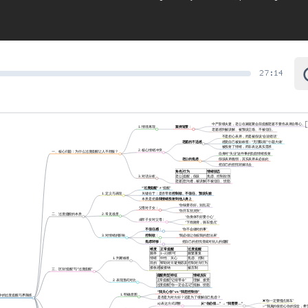
27:14
中产阶级夫妻，老公在家庭聚会前提醒老婆不要伤表弟自尊心。
1. 情境再现
案例背景
：
老婆感到被误解、被预设立场、不被信任。
不是担心表弟，而是被假设“会说错话”
老婆的不适感
感觉自己被贴标签：“无理取闹”“小题大做”
被投射了情绪，而非表达真实需求
2. 核心情绪冲突
一、核心问题：为什么过度提醒让人不舒服？
自身对“失业”这件事的负面情绪投射
老公的焦虑
假设表弟脆弱，其实表弟未必如此
把自己的担忧转嫁出去
角色
行为
情绪状态
3. 对话分析
老公
提醒，假设
焦虑、控制欲强
老婆
想沟通，被误解
不被信任、愤怒
“过度提醒”
≠ “提醒”
1. 定义与表现
关键在于：是否带着
控制欲、不信任、预设失败
本质是把
自我情绪投射到他人身上
“你钱要存好，别乱花”
父母对子女：
“你开车别太快”
2. 常见场景
二、过度提醒的本质
“你身体不好要小心”
成年子女对父母：
“下雨路滑，骑车慢点”
不信任感
：
“你不会做对的事”
3. 对情绪的影响
控制欲
：
“我必须让你按我的想法来”
焦虑转移
：
把自己的担忧变成对别人的提醒
维度
正常提醒
过度提醒
频率
1~2次即可
频繁重复
1. 判断标准
情绪
中性、关心
焦虑、控制
目的
帮助对方避免错误
控制对方行为
接收感
被接纳
被压制
三、区别“提醒”与“过度提醒”
提醒类型
特征
情绪反应
2. 表现形式对比
正常提醒
“记得带伞”
理解、接受
过度提醒
“你一定会忘记”
抵触、愤怒
“我关心你” vs “我想控制你”
1. 明确意图
中的过度提醒与界限感
是否是为对方好？还是为了缓解自己焦虑？
❌“你一定要慢点骑车”
a) 表达方式调整
从“你必须…” → “我需要…”
✅“我真的很担心你的安全，希