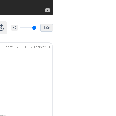
1.0x
10
Export SVG
Fullscreen
望你能注意”