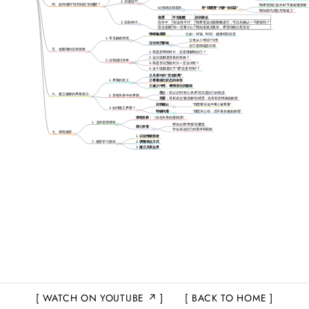
2. 关键技巧
四、如何做到“恰到好处”的提醒？
“我希望我们合作时节奏能更清晰”
b) 强调自我需求
用“我需要”代替“你应该”
“我怕因为混乱导致返工”
场景
不当提醒
好的表达
3. 实际例子
合作中
“你这样不行”
“我希望这次能顺畅进行，可以先确认一下逻辑吗？”
安全提醒
“你一定要小心”
“我知道路况复杂，希望你能注意安全”
情绪敏感期
比如：对钱、时间、健康特别在意
1. 常见触发情境
父母从小“唠叨”习惯
过往经历影响
自己曾因疏忽出错
五、提醒者的自我觉察
1. 我是想帮助对方，还是缓解我自己？
2. 这次提醒是否真的有效？
2. 自我提问清单
3. 我是否在预设对方一定会出错？
4. 这个提醒是出于“爱”还是“控制”？
是
关系中的“安全距离”
1. 界限的意义
是
尊重彼此状态的体现
是
减少冲突、增强信任的基础
老公
：应认识到“担心表弟”其实是自己的焦虑
六、建立健康的界限意识
2. 亲密关系中的界限
老婆
：有权表达“被误解”的感受，也有权拒绝被贴标签
自我确认
：
“我需要在这件事上被尊重”
3. 如何建立界限？
明确沟通
：
“我想关心你，但不喜欢被贴标签”
课程名称
：《自在关系的接线课》
1. 玉婷老师课程
帮你分辨“界限”在哪里
核心价值
：
学会表达自己的需求和底线
七、课程推荐
1.
识别情绪投射
2. 推荐学习路径
2.
调整表达方式
3.
建立关系边界
WATCH ON YOUTUBE ↗
BACK TO HOME