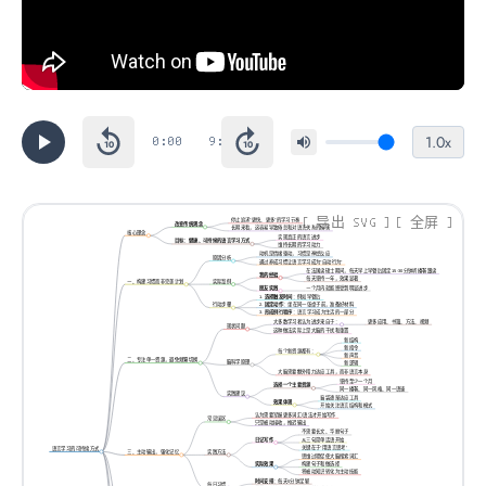
1.0x
0:00
9:13
10
10
导出 SVG
全屏
停止追求“更快、更多”的学习节奏
改变传统观念
长期来看，这容易导致倦怠和对语言关系的损害
核心理念
实现真正的语言进步
目标：健康、可持续的语言学习方式
维持长期的学习动力
动机是情绪驱动，习惯是神经反应
原因分析
通过养成习惯让语言学习成为“自动行为”
在法国读硕士期间，每天早上早餐后固定15-30分钟听播客跟读
我的经验
每天坚持一年，效果显著
实际案例
一、构建习惯而非完美计划
朋友实践
一个月内就能感受到明显进步
1.
选择触发时间
：例如早餐后
行动步骤
2.
固定动作
：坐在同一张桌子前，准备好材料
3.
形成例行程序
：语言学习成为生活的一部分
大多数学习者认为进步来自于：
更多应用、书籍、方法、视频
现状问题
这种做法实际上是大脑的干扰和重置
新结构
新指令
每个新资源都有：
新声音
二、专注单一资源，避免频繁切换
脑科学原理
新逻辑
大脑需要额外精力适应工具，而非语言本身
坚持至少一个月
选择一个主要资源
同一播客、同一风格、同一语速
实践建议
脑袋逐渐适应工具
效果体现
开始关注语言结构和模式
认为需要掌握更多词汇/语法才开始写作
常见误区
只是被动接收，推迟输出
不需要长文、华丽句子
日记写作
从三句简单话语开始
关键在于“用语言思考”
语言学习的可持续方式
三、主动输出，强化记忆
实践方法
思维过程促使大脑搜索词汇
实际效果
构建句子和做选择
将被动知识转化为主动技能
时间安排
：每天5分钟足够
每日习惯