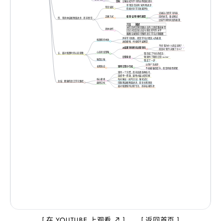
目标
：让输出成为学习的自然组成部分
用“我是否流利”来判断进步
常见误区
情绪主导学习效果评估
记录自己的学习内容
正确方式
使用“证明”替代感觉
回听录音、重读笔记
四、用具体证据衡量进步，而非感觉
比较不同时间段的表现
方法
描述
录音回听
定期回顾过去的口语或跟读录音
具体操作
日记对比
比较过去与现在的写作水平
截图记录
保存完整的语言学习过程截图
并非学习失败，而是学习过程深入的表现
瓶颈期的本质
进度缓慢、持续但不易察觉
不问“我为什么还没流利？”
从结果导向转向过程导向
而是问“我今天做了什么？”
心态转变策略
五、面对瓶颈时的心态调整
“我完成了今天的任务”
日常肯定
“我坚持了我的日常 routine”
喻意比喻
“我走了一步”
自然产生进步
长期效应
坚持日常小行动
不依赖强度提升，而是持续性积累
坚持一个习惯，而非追逐各种技巧
选择单一资源，避免大脑过度切换
核心要素
每天输出（如写日记）强化记忆
总结：健康的语言学习路径
用客观证据衡量进步，而非主观感受
最终目标
面对瓶颈保持过程专注，而非结果焦虑
在 YOUTUBE 上观看 ↗
返回首页